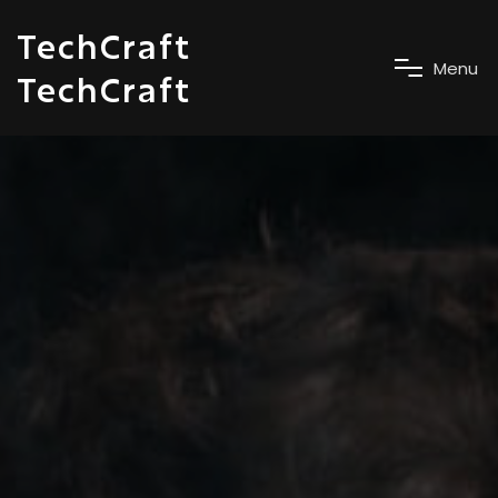
TechCraft
M
e
n
u
TechCraft